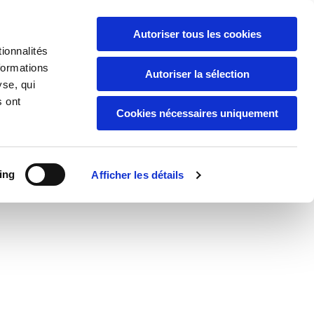
Autoriser tous les cookies
[0596 48 03 95]

ionnalités
formations
Autoriser la sélection
yse, qui
s ont
ons
Photos
Contact
Cookies nécessaires uniquement
ing
Afficher les détails